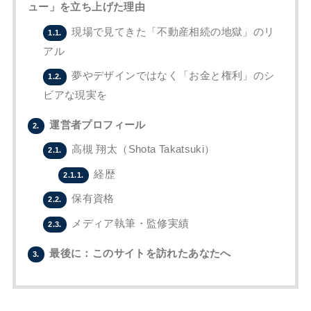
ュー」を立ち上げた理由
現場で見てきた「不動産相続の地獄」のリ
1.1.
アル
夢やデザインではなく「お金と権利」のシ
1.2.
ビアな現実を
運営者プロフィール
2.
高槻 翔太（Shota Takatsuki）
2.1.
経歴
2.1.1.
保有資格
2.2.
メディア執筆・監修実績
2.3.
最後に：このサイトを訪れたあなたへ
3.