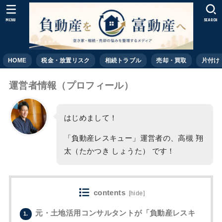
MENU
SEARCH
HOME
税金・放置リスク
相続トラブル
売却・買取
片付け
運営者情報（プロフィール）
はじめまして！
「負動産レスキュー」運営者の、高槻 翔
太（たかつき しょうた） です！
contents
[
hide
]
元・土地活用コンサルタントが「負動産レスキ
1.