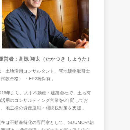
運営者：高槻 翔太（たかつき しょうた）
元・土地活用コンサルタント。宅地建物取引士
（試験合格）
・FP2級保有
。
2016年より、大手不動産・建築会社で、土地有
効活用のコンサルティング営業を6年間してお
り、地主様の資産運用・相続税対策を支援
。
現在は不動産特化の専門家として、SUUMOや朝
日新聞社「相続会議」など大手メディアを中心