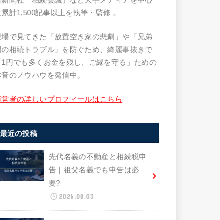
に累計1,500記事以上を執筆・監修
。
現場で見てきた「放置空き家の悲劇」や「兄弟
間の相続トラブル」を防ぐため、綺麗事抜きで
「1円でも多くお金を残し、ご縁を守る」ための
本音のノウハウを発信中。
運営者の詳しいプロフィールはこちら
最近の投稿
先代名義の不動産と相続税申
告｜祖父名義でも申告は必
要?
2026.08.03